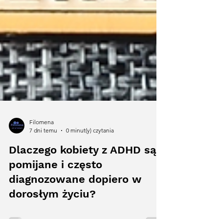
Filomena
7 dni temu
0 minut(y) czytania
Dlaczego kobiety z ADHD są
pomijane i często
diagnozowane dopiero w
dorosłym życiu?