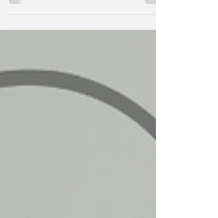
obrazowych mózgu, zmienia się nasza wiedza na
temat zaburzeń neurorozwojowych i coraz więcej
mówi się o tzw. neuroróżnorodności, powoli
odczarowując negatywne przekonania na ten
temat. Postrzeganie ADHD w tym obszarze jest
również procesem, który bardzo ewoluuje.
Historycznie droga ta rozpoczęła się przecież od
określenia tej przypadłości "brakiem kontroli
moralnej" u dzieci (George Still 1