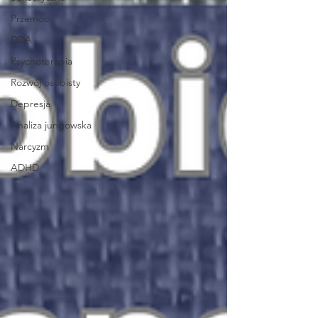
Przemoc
DDA
Psychoterapia
Rozwój osobisty
Depresja
Analiza jungowska
Narcyzm
ADHD