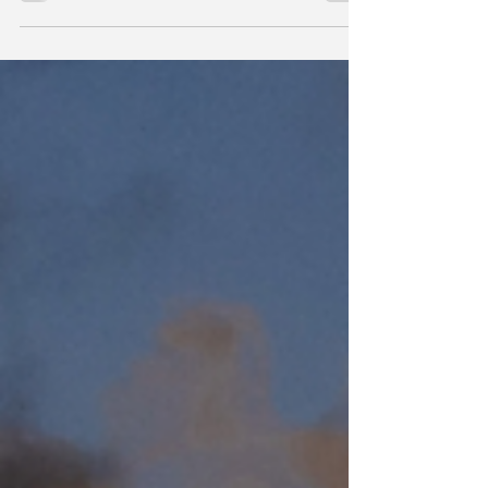
osób (niekoniecznie w gabinecie) to pytanie.
Zwykle mam na to dwa sposoby: albo...