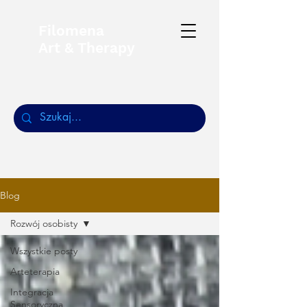
Filomena
Art & Therapy
Blog
Rozwój osobisty
Wszystkie posty
Arteterapia
Integracja
Sensoryczna