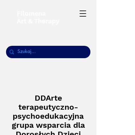
Filomena
Art & Therapy
DDArte
terapeutyczno-
psychoedukacyjna
grupa wsparcia dla
Dorosłych Dzieci