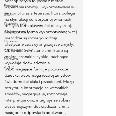
Sensoplastyka to jedna z metod 
Przemoc
wspierania rozwoju, wykorzystywana w 
terapii SI oraz arteterapii, która polega 
DDA
na stymulacji sensorycznej w ramach 
Psychoterapia
różnych form aktywności plastycznej. 
Najczęstszą formą wykorzystywaną w tej 
Rozwój osobisty
metodzie są różnego rodzaju 
Depresja
plastyczne zabawy angażujące zmysły.  
Analiza jungowska
Obcowanie z materiałami, które są 
mokre, szorstkie, sypkie, pachnące 
Narcyzm
wywołuje doświadczenia 
ADHD
wspomagające funkcje poznawcze 
dziecka, wspomaga rozwój zmysłów, 
świadomości ciała i przestrzeni. Mózg 
otrzymuje informacje ze wszystkich 
zmysłów, segreguje je, rozpoznaje, 
interpretuje oraz integruje ze sobą i 
wcześniejszymi doświadczeniami, a 
następnie odpowiada adekwatną 