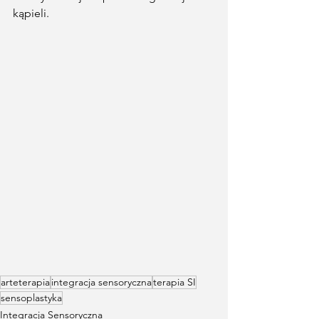
kąpieli. 
arteterapia
integracja sensoryczna
terapia SI
sensoplastyka
Integracja Sensoryczna