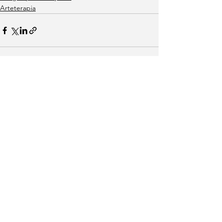
Arteterapia
Zobacz wszystkie
Ostatnie posty