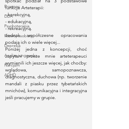
spotkać podział na 3 podstawowe 
Przemoc
funkcje Arteterapii: 
- korekcyjną,
DDA
- edukacyjną,
Psychoterapia
- rekreacyjną.
Jednak współczesne opracowania 
Rozwój osobisty
podają ich o wiele więcej... 
Depresja
Poniżej jedna z koncepcji, choć 
Analiza jungowska
zapytani przeze mnie arteterapeuci 
wymienili ich jeszcze więcej, jak choćby: 
Narcyzm
wglądowa, samopoznawcza, 
ADHD
diagnostyczna, duchowa (np. tworzenie 
mandali z piasku przez tybetańskich 
mnichów), komunikacyjna i integracyjna 
jeśli pracujemy w grupie.