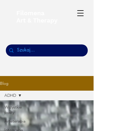
Filomena
Art & Therapy
Blog
ADHD
Wszystkie
posty
Arteterapia
Integracja