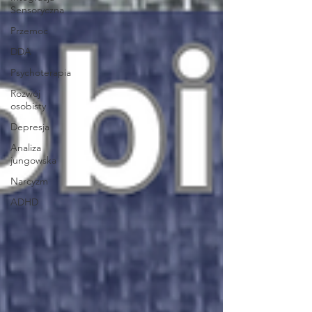
Sensoryczna
Przemoc
DDA
Psychoterapia
Rozwój
osobisty
Depresja
Analiza
jungowska
Narcyzm
ADHD