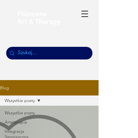
Filomena
Art & Therapy
Blog
Wszystkie posty
Wszystkie posty
Arteterapia
Integracja
Sensoryczna