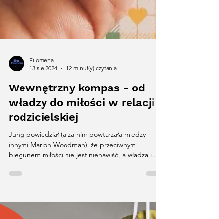
Filomena
13 sie 2024
12 minut(y) czytania
Wewnętrzny kompas - od
władzy do miłości w relacji
rodzicielskiej
Jung powiedział (a za nim powtarzała między
innymi Marion Woodman), że przeciwnym
biegunem miłości nie jest nienawiść, a władza i
tam...