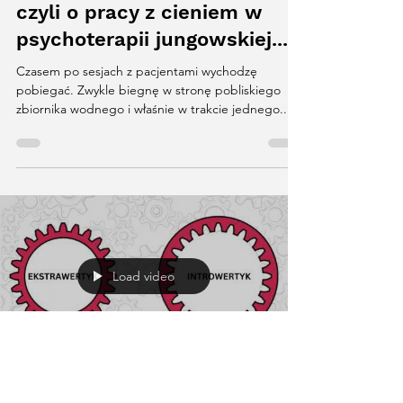
Filomena
13 cze 2024
5 minut(y) czytania
O łapaniu komarów w
rękawicach bokserskich,
czyli o pracy z cieniem w
psychoterapii jungowskiej...
Czasem po sesjach z pacjentami wychodzę
pobiegać. Zwykle biegnę w stronę pobliskiego
zbiornika wodnego i właśnie w trakcie jednego...