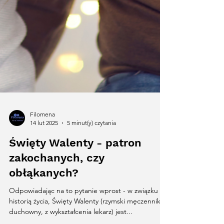
Filomena
14 lut 2025
5 minut(y) czytania
Święty Walenty - patron
zakochanych, czy
obłąkanych?