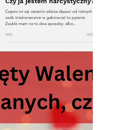
Czy ja jestem narcystyczny?
Często mi się ostatnio zdarza słyszeć od różnych
osób (niekoniecznie w gabinecie) to pytanie.
Zwykle mam na to dwa sposoby: albo...