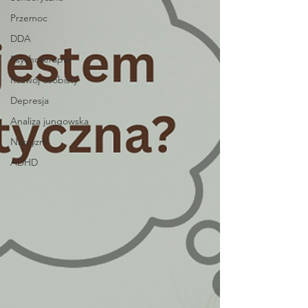
Przemoc
DDA
Psychoterapia
Rozwój osobisty
Depresja
Analiza jungowska
Narcyzm
ADHD