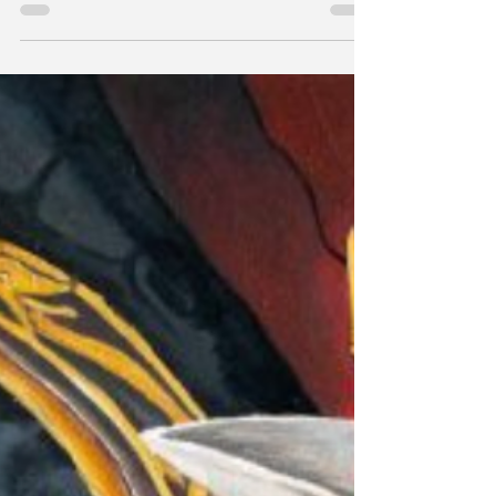
Jung powiedział (a za nim powtarzała między
innymi Marion Woodman), że przeciwnym
biegunem miłości nie jest nienawiść, a władza i
tam...