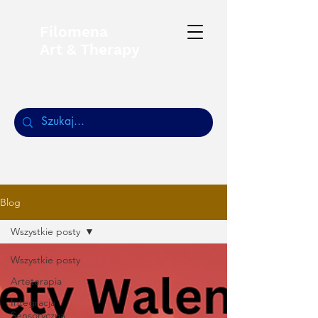
Filomena
Art & Therapy
Blog
Wszystkie posty
Wszystkie posty
Arteterapia
Integracja
Sensoryczna