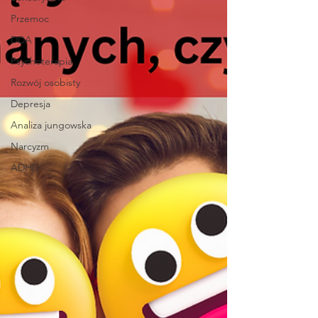
Przemoc
DDA
Psychoterapia
Rozwój osobisty
Depresja
Analiza jungowska
Narcyzm
ADHD