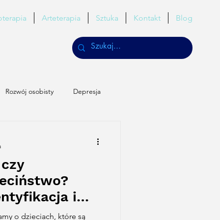
oterapia
Arteterapia
Sztuka
Kontakt
Blog
Rozwój osobisty
Depresja
a
 czy
ieciństwo?
ntyfikacja i
ekwencje?
my o dzieciach, które są