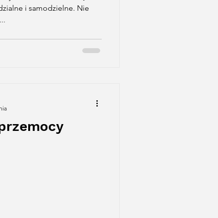
zialne i samodzielne. Nie
..
nia
 przemocy