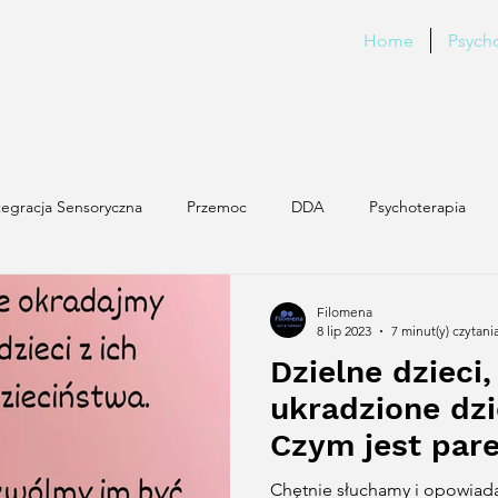
Home
Psych
tegracja Sensoryczna
Przemoc
DDA
Psychoterapia
ADHD
Filomena
8 lip 2023
7 minut(y) czytani
Dzielne dzieci,
ukradzione dz
Czym jest pare
jakie ma kons
Chętnie słuchamy i opowiada