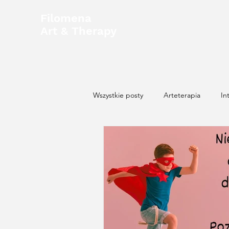
Filomena
Art & Therapy
Wszystkie posty
Arteterapia
In
Analiza jungowska
Narcyzm