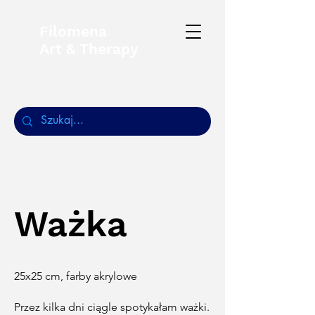
Filomena
Art & Therapy
Ważka
25x25 cm, farby akrylowe
Przez kilka dni ciągle spotykałam ważki.