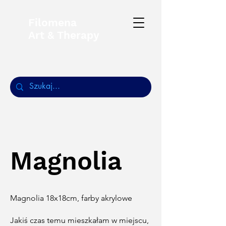
Filomena
Art & Therapy
Magnolia
Magnolia 18x18cm, farby akrylowe
Jakiś czas temu mieszkałam w miejscu,