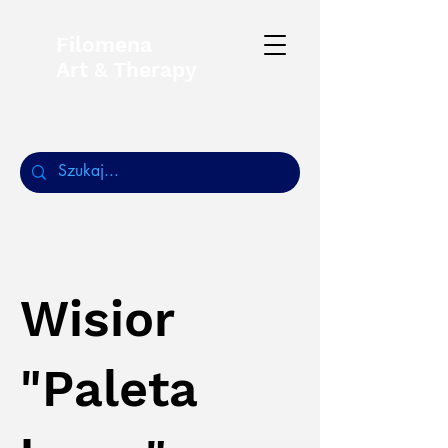
Filomena
Art & Therapy
Wisior
"Paleta